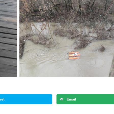
eet
Email