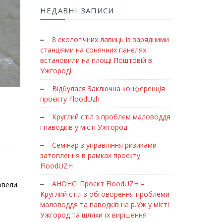
НЕДАВНІ ЗАПИСИ
8 екологічних лавиць із зарядними
станціями на сонячних панелях
встановили на площі Поштовій в
Ужгороді
Відбулася Заключна конференція
проєкту FloodUzh
Круглий стіл з проблем маловоддя
і паводків у місті Ужгород
Семінар з управління ризиками
затоплення в рамках проєкту
FloodUZH
АНОНС! Проєкт FloodUZH –
овели
Круглий стіл з обговорення проблеми
маловоддя та паводків на р.Уж у місті
Ужгород та шляхи їх вирішення