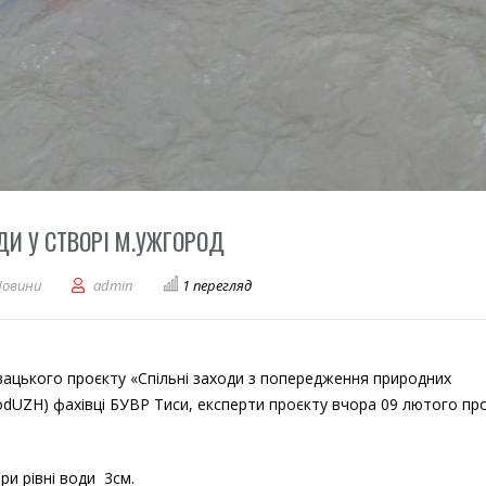
И У СТВОРІ М.УЖГОРОД
дення вимірювання витрат води у створі м.Ужгород
Новини
admin
1 перегляд
вацького проєкту «Спільні заходи з попередження природних
odUZH) фахівці БУВР Тиси, експерти проєкту вчора 09 лютого пр
ри рівні води 3см.