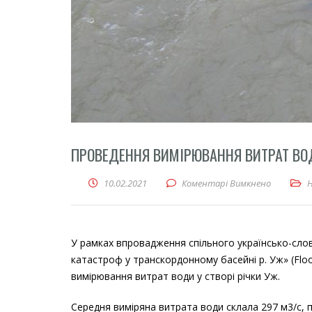
ПРОВЕДЕННЯ ВИМІРЮВАННЯ ВИТРАТ ВОД
10.02.2021
Коментарі Вимкнено
до Прове
У рамках впровадження спільного українсько-сло
катастроф у транскордонному басейні р. Уж» (Flo
вимірювання витрат води у створі річки Уж.
Середня виміряна витрата води склала 297 м3/с, п