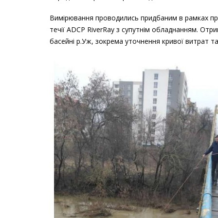
Вимірювання проводились придбаним в рамках пр
течії ADCP RiverRay з супутнім обладнанням. Отрим
басейні р.Уж, зокрема уточнення кривої витрат та