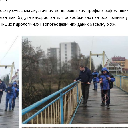
оєкту сучасним акустичним допплерівським профілографом швид
ані дані будуть використані для розробки карт загроз і ризиків у
 інших гідрологічних і топогеодезичних даних басейну р.Уж.