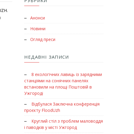
РУБРИКИ
UZH.
и
Анонси
Новини
Огляд преси
НЕДАВНІ ЗАПИСИ
8 екологічних лавиць із зарядними
станціями на сонячних панелях
встановили на площі Поштовій в
Ужгороді
Відбулася Заключна конференція
проєкту FloodUzh
Круглий стіл з проблем маловоддя
і паводків у місті Ужгород