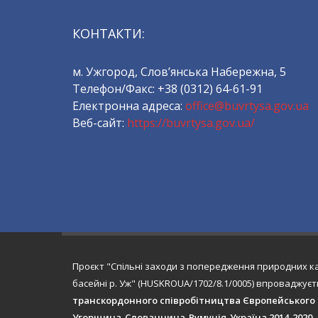
КОНТАКТИ:
м. Ужгород, Слов’янська Набережна, 5
Телефон/Факс: +38 (0312) 64-61-91
Електронна адреса:
office@buvrtysa.gov.ua
Веб-сайт:
https://buvrtysa.gov.ua/
Проєкт "Спільні заходи з попередження природних 
басейні р. Уж" (HUSKROUA/1702/8.1/0005) впроваджує
транскордонного співробітництва Європейського І
Угорщина-Словаччина-Румунія-Україна 2014-2020