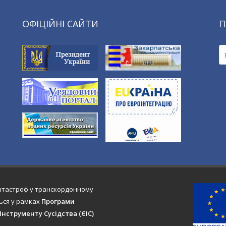
ОФІЦІЙНІ САЙТИ
П
катастроф у транскордонному
ться у рамках
Програми
нструменту Сусідства (ЄІС)