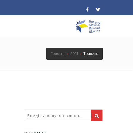
Головна
›
2021
›
Травень