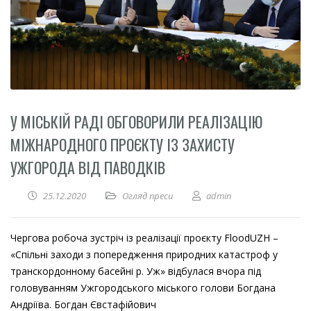
У МІСЬКІЙ РАДІ ОБГОВОРИЛИ РЕАЛІЗАЦІЮ
МІЖНАРОДНОГО ПРОЄКТУ ІЗ ЗАХИСТУ
УЖГОРОДА ВІД ПАВОДКІВ
25.12.2020
Огляд преси
admin
Чергова робоча зустріч із реалізації проєкту FloodUZH –
«Спільні заходи з попередження природних катастроф у
транскордонному басейні р. Уж» відбулася вчора під
головуванням Ужгородського міського голови Богдана
Андріїва. Богдан Євстафійович