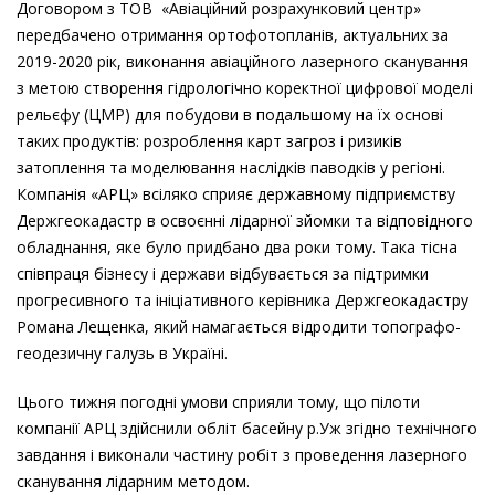
Договором з ТОВ «Авіаційний розрахунковий центр»
передбачено отримання ортофотопланів, актуальних за
2019-2020 рік, виконання авіаційного лазерного сканування
з метою створення гідрологічно коректної цифрової моделі
рельєфу (ЦМР) для побудови в подальшому на їх основі
таких продуктів: розроблення карт загроз і ризиків
затоплення та моделювання наслідків паводків у регіоні.
Компанія «АРЦ» всіляко сприяє державному підприємству
Держгеокадастр в освоєнні лідарної зйомки та відповідного
обладнання, яке було придбано два роки тому. Така тісна
співпраця бізнесу і держави відбувається за підтримки
прогресивного та ініціативного керівника Держгеокадастру
Романа Лещенка, який намагається відродити топографо-
геодезичну галузь в Україні.
Цього тижня погодні умови сприяли тому, що пілоти
компанії АРЦ здійснили обліт басейну р.Уж згідно технічного
завдання і виконали частину робіт з проведення лазерного
сканування лідарним методом.