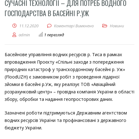
СУЧАСНІ ТЕХНОЛОГІЇ – ДЛЯ ПОТРЕБ ВОДНОГО
ГОСПОДАРСТВА В БАСЕЙНІ Р.УЖ
11.12.2020
Коментарі Вимкнено
до Сучасні технології –
Новини
admin
1 перегляд
Басейнове управління водних ресурсів р. Тиса в рамках
впровадження Проєкту «Спільні заходи з попередження
природних катастроф у транскордонному басейні р. Уж»
(FloodUZH) є замовником робіт з проведення лідарної
зйомки в басейні р.Уж, яку реалізує ТОВ «Авіаційний
розрахунковий центр» – провідна компанія України в області
збору, обробки та надання геопросторових даних.
Зазначені роботи підтримуються Державним агентством
водних ресурсів України та профінансовані з державного
бюджету України.