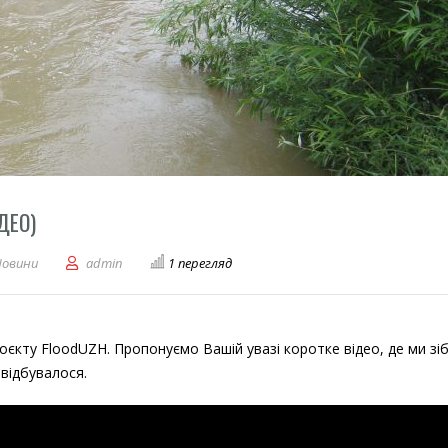
ДЕО)
дження проєкту FloodUZH (відео)
Новини
admin
1 перегляд
єкту FloodUZH. Пропонуємо Вашій увазі коротке відео, де ми зі
 відбувалося.