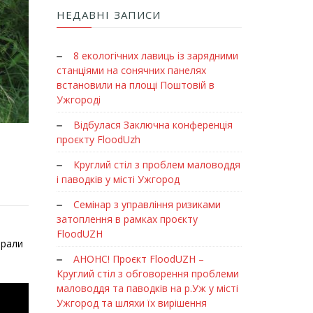
НЕДАВНІ ЗАПИСИ
8 екологічних лавиць із зарядними
станціями на сонячних панелях
встановили на площі Поштовій в
Ужгороді
Відбулася Заключна конференція
проєкту FloodUzh
Круглий стіл з проблем маловоддя
і паводків у місті Ужгород
Семінар з управління ризиками
затоплення в рамках проєкту
FloodUZH
брали
АНОНС! Проєкт FloodUZH –
Круглий стіл з обговорення проблеми
маловоддя та паводків на р.Уж у місті
Ужгород та шляхи їх вирішення