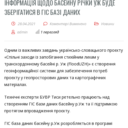
ІНФОРМАЦІЯ ЩОДО БАСЕЙНУ РІЧКИ УЖ БУДЕ
ЗБЕРІГАТИСЯ В ГІС БАЗІ ДАНИХ
28.04.2021
Коментарі Вимкнено
до Інформація щодо басе
Новини
admin
1 перегляд
Одним із важливих завдань українсько-словацького проєкту
«Спільні заходи із запобігання стихійним лихам у
транскордонному басейні р. Уж (FloodUZH)» є створення
геоінформаційної системи для забезпечення потреб
проєкту у геопросторових даних та картографічних
матеріалах.
Технічні експерти БУВР Тиси ретельно працюють над
створенням ГІС бази даних басейну р.Уж та її підтримкою
протягом впровадження проєкту.
ГІС база даних басейну р.Уж розробляється в програмі