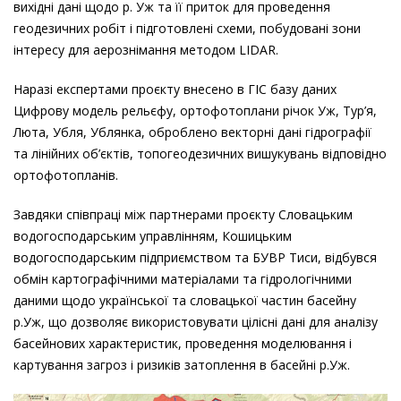
вихідні дані щодо р. Уж та її приток для проведення
геодезичних робіт і підготовлені схеми, побудовані зони
інтересу для аерознімання методом LIDAR.
Наразі експертами проєкту внесено в ГІС базу даних
Цифрову модель рельєфу, ортофотоплани річок Уж, Тур’я,
Люта, Убля, Ублянка, оброблено векторні дані гідрографії
та лінійних об’єктів, топогеодезичних вишукувань відповідно
ортофотопланів.
Завдяки співпраці між партнерами проєкту Словацьким
водогосподарським управлінням, Кошицьким
водогосподарським підприємством та БУВР Тиси, відбувся
обмін картографічними матеріалами та гідрологічними
даними щодо української та словацької частин басейну
р.Уж, що дозволяє використовувати цілісні дані для аналізу
басейнових характеристик, проведення моделювання і
картування загроз і ризиків затоплення в басейні р.Уж.