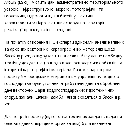
ArcGIS (ESRI) і містить дані адміністративно-територіального
устрою, інфраструктурної мережі, топографічні та
геодезичні, гідрологічні дані басейну, технічні
характеристики гідротехнічних споруд на території
реалізації проєкту та інші складові.
На початку створення ГІС експерти здійснили аналіз наявних
та архівних векторних і картографічних матеріалів щодо
басейну р.Уж, оцифрували та внесли в базу даних необхідну
технічну документацію щодо водогосподарських об’єктів та
історичні картографічні матеріали. Разом з партнером
проєкту Ужгородським міжрайонним управлінням водного
господарства були уточнені атрибутивні дані та оброблені
дані векторних шарів водогосподарських гідротехнічних
споруд (канали, шлюзи, дамби), які знаходяться в басейні р.
Уж.
Для потреб проєкту (підготовки технічних завдань, надання
базових даних підрядним організаціям) були визначені