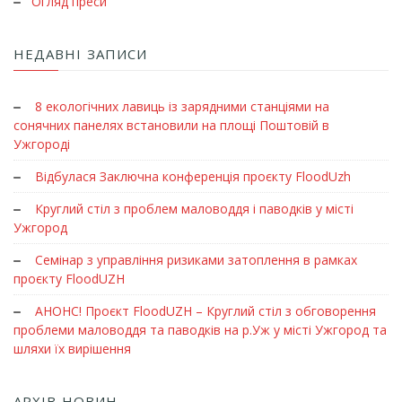
Огляд преси
НЕДАВНІ ЗАПИСИ
8 екологічних лавиць із зарядними станціями на
сонячних панелях встановили на площі Поштовій в
Ужгороді
Відбулася Заключна конференція проєкту FloodUzh
Круглий стіл з проблем маловоддя і паводків у місті
Ужгород
Семінар з управління ризиками затоплення в рамках
проєкту FloodUZH
АНОНС! Проєкт FloodUZH – Круглий стіл з обговорення
проблеми маловоддя та паводків на р.Уж у місті Ужгород та
шляхи їх вирішення
АРХІВ НОВИН