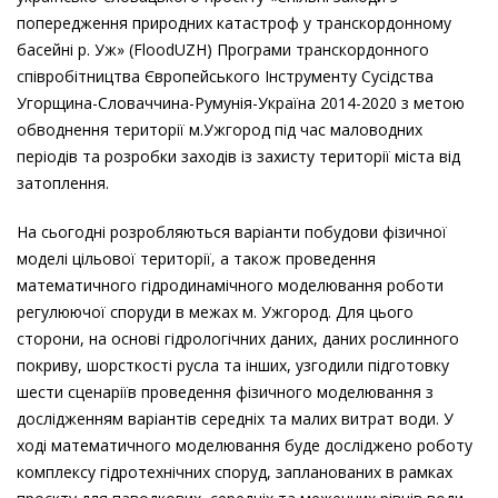
попередження природних катастроф у транскордонному
басейні р. Уж» (FloodUZH) Програми транскордонного
співробітництва Європейського Інструменту Сусідства
Угорщина-Словаччина-Румунія-Україна 2014-2020 з метою
обводнення території м.Ужгород під час маловодних
періодів та розробки заходів із захисту території міста від
затоплення.
На сьогодні розробляються варіанти побудови фізичної
моделі цільової території, а також проведення
математичного гідродинамічного моделювання роботи
регулюючої споруди в межах м. Ужгород. Для цього
сторони, на основі гідрологічних даних, даних рослинного
покриву, шорсткості русла та інших, узгодили підготовку
шести сценаріїв проведення фізичного моделювання з
дослідженням варіантів середніх та малих витрат води. У
ході математичного моделювання буде досліджено роботу
комплексу гідротехнічних споруд, запланованих в рамках