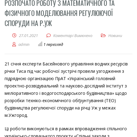
РОЗПОЧАТО РОБОТУ З МАТЕМАТИЧНОГО ТА
ФІЗИЧНОГО МОДЕЛЮВАННЯ РЕГУЛЮЮЧОЇ
СПОРУДИ НА Р.УЖ
27.01.2021
Коментарі Вимкнено
до Розпочато роботу з
Новини
admin
1 перегляд
21 січня експерти Басейнового управління водних ресурсів
річки Тиса під час робочої зустрічі провели узгодження з
підрядною організацією ПрАТ «Український головний
проектно-розвідувальний та науково-дослідний інститут з
меліоративного і водогосподарського будівництва» щодо
розробки техніко-економічного обґрунтування (ТЕО)
будівництва регулюючої споруди на річці Уж у межах
м.Ужгород.
Ці роботи виконуються в рамках впровадження спільного
українсько-словацького проєкту «Спільні заходи з