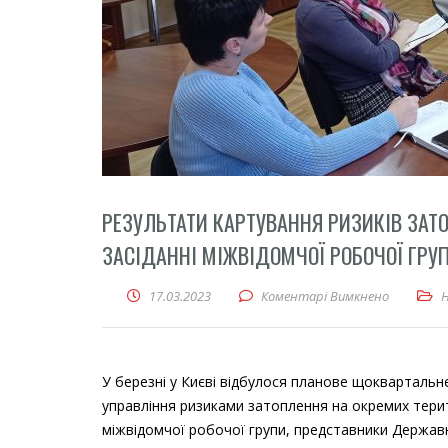
РЕЗУЛЬТАТИ КАРТУВАННЯ РИЗИКІВ ЗАТ
ЗАСІДАННІ МІЖВІДОМЧОЇ РОБОЧОЇ ГРУ
17.03.2023
Коментарі Вимкнено
до Резуль
У березні у Києві відбулося планове щоквартальн
управління ризиками затоплення на окремих терито
міжвідомчої робочої групи, представники Державн