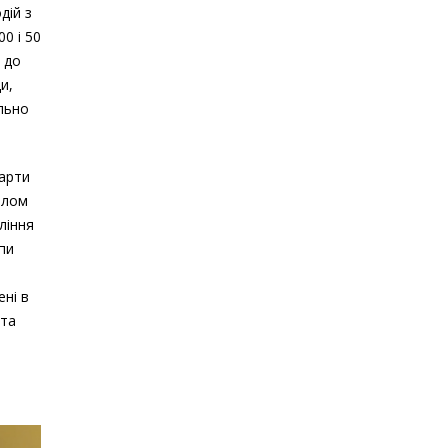
дій з
0 і 50
 до
и,
ально
карти
алом
ління
пи
ні в
 та