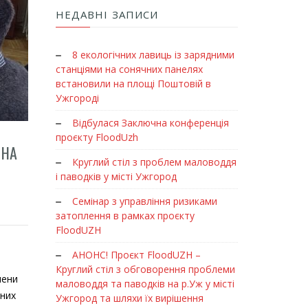
НЕДАВНІ ЗАПИСИ
8 екологічних лавиць із зарядними
станціями на сонячних панелях
встановили на площі Поштовій в
Ужгороді
Відбулася Заключна конференція
проєкту FloodUzh
 НА
Круглий стіл з проблем маловоддя
і паводків у місті Ужгород
Семінар з управління ризиками
уто на засіданні міжвідомчої робочої групи
затоплення в рамках проєкту
FloodUZH
АНОНС! Проєкт FloodUZH –
Круглий стіл з обговорення проблеми
лени
маловоддя та паводків на р.Уж у місті
дних
Ужгород та шляхи їх вирішення