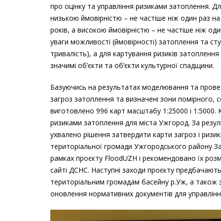
про оцінку та управління ризиками затоплення. Д
низькою ймовірністю – не частіше ніж один раз на 
років, а високою ймовірністю – не частіше ніж оди
уваги можливості (ймовірності) затоплення та сту
тривалість), а для картування ризиків затоплення
значимі об’єкти та об’єкти культурної спадщини.
Базуючись на результатах моделювання та провед
загроз затоплення та визначені зони помірного, 
виготовлено 996 карт масштабу 1:25000 і 1:5000.
ризиками затоплення для міста Ужгород. За резул
ухвалено рішення затвердити карти загроз і ризик
територіальної громади Ужгородського району Зак
рамках проєкту FloodUZH і рекомендовано їх роз
сайті ДСНС. Наступні заходи проєкту предбачають
територіальним громадам басейну р.Уж, а також з
оновлення нормативних документів для управлінн