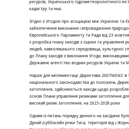
ресурсів, Українського гідрометеорологічного інс
кадастру та інші.
Згідно з Угодою про асоціацією між Україною та
забезпечення виконання і впровадження природоо
Європейського Парламенту та Ради від 23 жовтня 
є розробка плану заходів з оцінки та управління 
людей, навколишнього середовища, культурної спа
до Плану заходів з виконання Угоди, виконавцями
Державне агентство водних ресурсів України та Мі
Наразі для імплементації Директиви 2007\60\ЄС 
національного законодавства до положень Директ
затоплення, здійснюються заходи щодо розробленн
основі Плани управління ризиками затоплення для
високий ризик затоплення, на 2023-2028 роки.
Одним із питань порядку денного на засіданні було
Дунай (суббасейн річки Тиса, територія від с.Жо