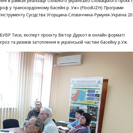
лені в рамках реалізації спільного українсько-словацького проєкт
троф у транскордонному басейні р. Уж» (FloodUZH) Програми
Інструменту Сусідства Угорщина-Словаччина-Румунія-Україна 20
С БУВР Тиси, експерт проєкту Віктор Дуркот в онлайн форматі
гроз та ризиків затоплення в українській частині басейну р.Уж.