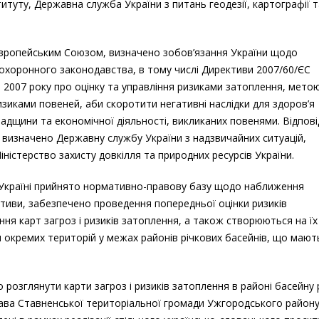
титуту, Державна служба України з питань геодезії, картографії т
 Європейським Союзом, визначено зобов’язання України щодо
хоронного законодавства, в тому числі Директиви 2007/60/ЄС
2007 року про оцінку та управління ризиками затоплення, метою
ризиками повеней, аби скоротити негативні наслідки для здоров’я
дщини та економічної діяльності, викликаних повенями. Відпов
 визначено Державну службу України з надзвичайних ситуацій,
ністерство захисту довкілля та природних ресурсів України.
в Україні прийнято нормативно-правову базу щодо наближення
иви, забезпечено проведення попередньої оцінки ризиків
я карт загроз і ризиків затоплення, а також створюються на їх
 окремих територій у межах районів річкових басейнів, що мают
 розглянути карти загроз і ризиків затоплення в районі басейну 
рнава Ставненської територіальної громади Ужгородського район