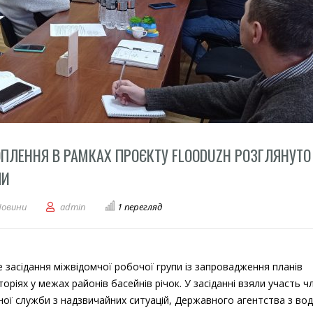
ОПЛЕННЯ В РАМКАХ ПРОЄКТУ FLOODUZH РОЗГЛЯНУТО
ПИ
тати картування ризиків затоплення в рамках проєкту FloodUZH розглян
Новини
admin
1 перегляд
е засідання міжвідомчої робочої групи із запровадження планів
ріях у межах районів басейнів річок. У засіданні взяли участь ч
ої служби з надзвичайних ситуацій, Державного агентства з во