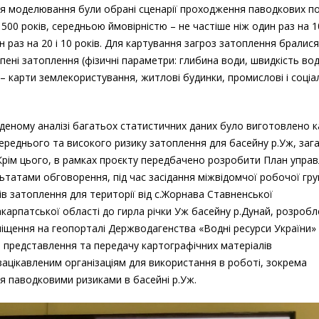
ля моделювання були обрані сценарії проходження паводкових по
500 років, середньою ймовірністю – не частіше ніж один раз на 10
н раз на 20 і 10 років. Для картування загроз затоплення бралися
пені затоплення (фізичні параметри: глибина води, швидкість вод
 – карти землекористування, житлові будинки, промислові і соці
еному аналізі багатьох статистичних даних було виготовлено 
середнього та високого ризику затоплення для басейну р.Уж, заг
 Крім цього, в рамках проєкту передбачено розробити План управ
ьтатами обговорення, під час засідання міжвідомчої робочої гру
ів затоплення для території від с.Жорнава Ставненської
арпатської області до гирла річки Уж басейну р.Дунай, розробле
міщення на геопорталі Держводагенства «Водні ресурси України»
 представлення та передачу картографічних матеріалів
ацікавленим організаціям для використання в роботі, зокрема
я паводковими ризиками в басейні р.Уж.