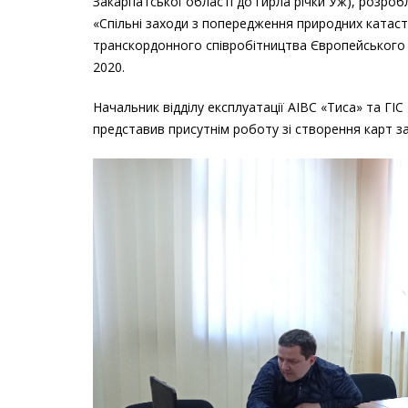
Закарпатської області до гирла річки Уж), розроб
«Спільні заходи з попередження природних катас
транскордонного співробітництва Європейського 
2020.
Начальник відділу експлуатації АІВС «Тиса» та ГІ
представив присутнім роботу зі створення карт за