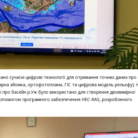
ано сучасні цифрові технології для отримання точних даних про
лідарна зйомка, ортофотоплани, ГІС та цифрова модель рельєфу). 
ні про басейн р.Уж було використано для створення двовимірної
 допомогою програмного забезпечення HEC-RAS, розробленого