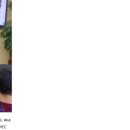
, яка
0/ЄС